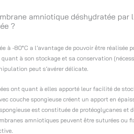
mbrane amniotique déshydratée par ly
ée ?
e à -80°C a l’avantage de pouvoir être réalisée p
uant à son stockage et sa conservation (nécessite
ipulation peut s’avérer délicate.
es ont quant à elles apporté leur facilité de stoc
c couche spongieuse créent un apport en épaisseu
spongieuse est constituée de protéoglycanes et de
embranes amniotiques peuvent être suturées ou fix
tive.